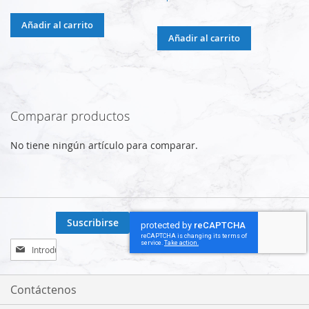
Añadir al carrito
Añadir al carrito
Comparar productos
No tiene ningún artículo para comparar.
Suscribirse
Inscríbase
a
nuestro
boletín
Contáctenos
de