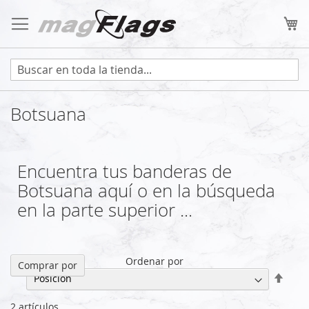
Ir
al
Mi
contenido
Botsuana
Encuentra tus banderas de
Botsuana aquí o en la búsqueda
en la parte superior ...
Ordenar por
Comprar por
Fijar
Direc
Desc
2
artículos