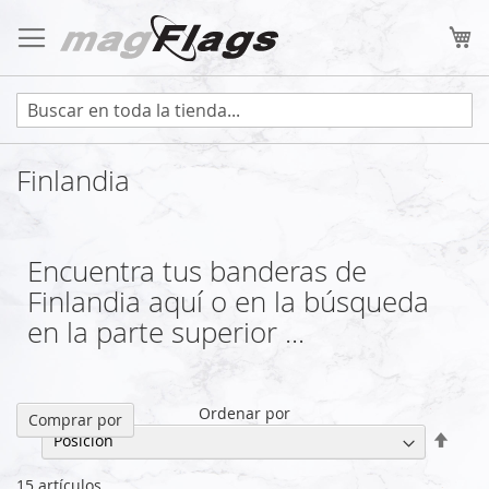
Ir
al
Mi
contenido
Finlandia
Encuentra tus banderas de
Finlandia aquí o en la búsqueda
en la parte superior ...
Ordenar por
Comprar por
Fijar
Direc
Desc
15
artículos