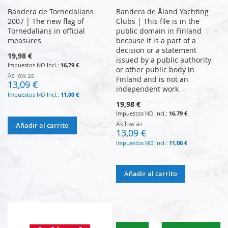
Bandera de Tornedalians
Bandera de Åland Yachting
2007 | The new flag of
Clubs | This file is in the
Tornedalians in official
public domain in Finland
measures
because it is a part of a
decision or a statement
19,98 €
issued by a public authority
16,79 €
or other public body in
As low as
Finland and is not an
13,09 €
independent work
11,00 €
19,98 €
16,79 €
As low as
Añadir al carrito
13,09 €
11,00 €
Añadir al carrito