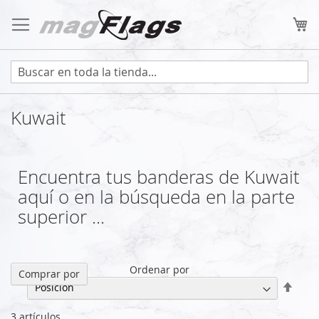
Ir
al
Mi
contenido
Kuwait
Encuentra tus banderas de Kuwait
aquí o en la búsqueda en la parte
superior ...
Ordenar por
Comprar por
Fijar
Direc
Desc
3
artículos