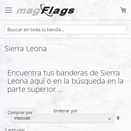
Ir
al
Mi
contenido
Sierra Leona
Encuentra tus banderas de Sierra
Leona aquí o en la búsqueda en la
parte superior ...
Ordenar por
Comprar por
Fijar
Direc
Desc
3
artículos