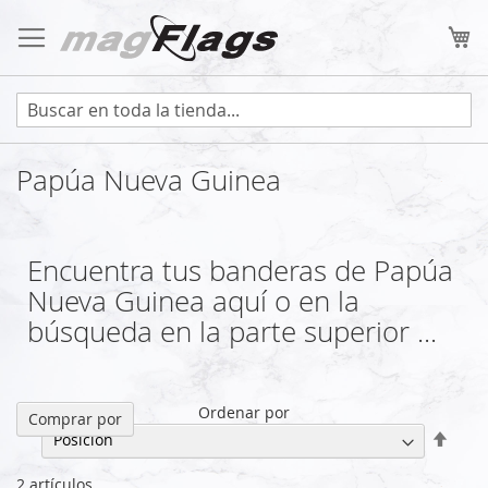
Ir
al
Mi
contenido
Papúa Nueva Guinea
Encuentra tus banderas de Papúa
Nueva Guinea aquí o en la
búsqueda en la parte superior ...
Ordenar por
Comprar por
Fijar
Direc
Desc
2
artículos