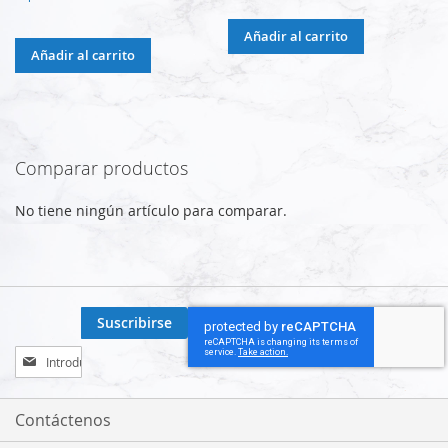
Añadir al carrito
Añadir al carrito
Comparar productos
No tiene ningún artículo para comparar.
Suscribirse
Inscríbase
a
nuestro
boletín
Contáctenos
de