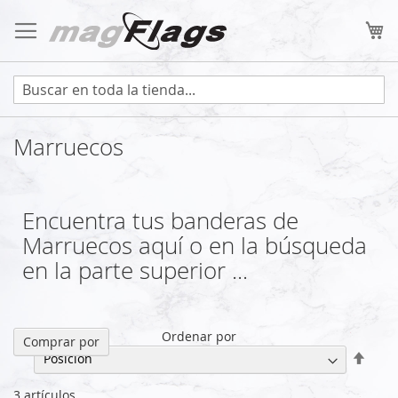
Ir
al
Mi
contenido
Marruecos
Encuentra tus banderas de
Marruecos aquí o en la búsqueda
en la parte superior ...
Ordenar por
Comprar por
Fijar
Direc
Desc
3
artículos