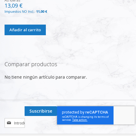
13,09 €
11,00 €
Añadir al carrito
Comparar productos
No tiene ningún artículo para comparar.
Suscribirse
Inscríbase
a
nuestro