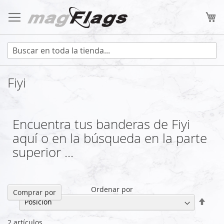
Ir
al
Mi
contenido
Fiyi
Encuentra tus banderas de Fiyi
aquí o en la búsqueda en la parte
superior ...
Ordenar por
Comprar por
Fijar
Direc
Desc
2
artículos