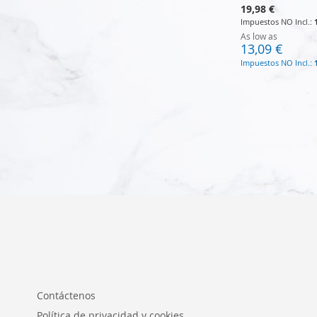
19,98 €
As low as
13,09 €
Añadir al carrito
Añadir al carrito
Añadir al carrito
Añadir al carrito
Contáctenos
Política de privacidad y cookies