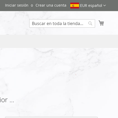
Iniciar sesión
Crear una cuenta
EUR español
Mi cest
Search
r ...