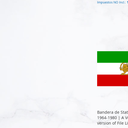
Añadir al carrito
Añadir al carrito
Añadir al carrito
Añadir al carrito
Bandera de State
1964-1980 | A V
version of File L