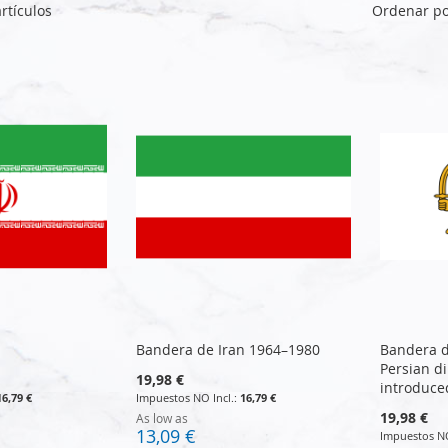
Ordenar p
rtículos
n
Bandera de Iran 1964–1980
Bandera d
Persian di
19,98 €
introduce
16,79 €
16,79 €
19,98 €
As low as
13,09 €