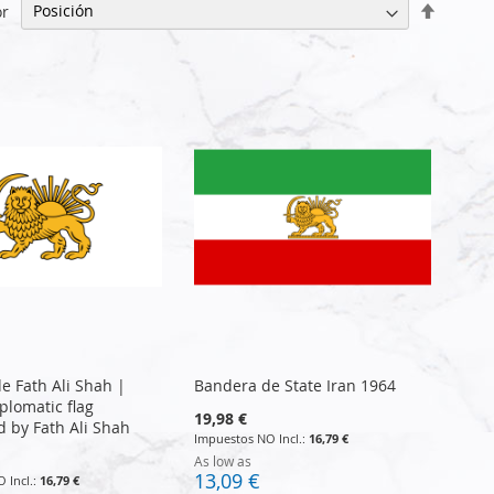
Fijar
or
Direcci
Descen
e Fath Ali Shah |
Bandera de State Iran 1964
plomatic flag
19,98 €
d by Fath Ali Shah
16,79 €
As low as
13,09 €
16,79 €