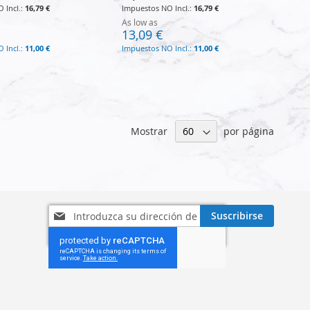
16,79 €
16,79 €
As low as
13,09 €
11,00 €
11,00 €
Mostrar
por página
Inscríbase
Suscribirse
a
nuestro
boletín
de
noticias: