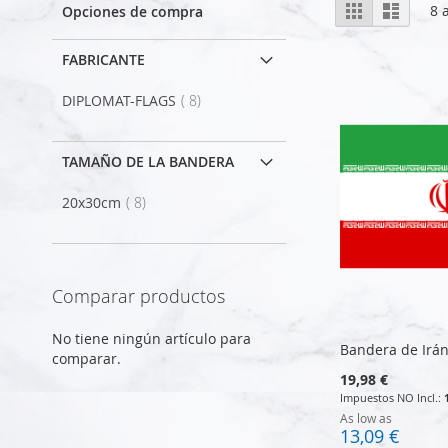
Ver
Parrilla
Lista
8
a
Opciones de compra
como
FABRICANTE
artículo
DIPLOMAT-FLAGS
8
TAMAÑO DE LA BANDERA
artículo
20x30cm
8
Comparar productos
No tiene ningún artículo para
Bandera de Irá
comparar.
19,98 €
As low as
13,09 €