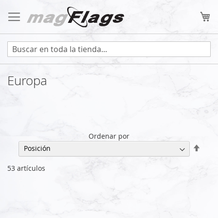
Ir
al
Mi
contenido
Europa
Ordenar por
Fijar
Direc
Desc
53
artículos