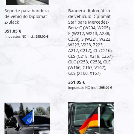
Soporte para bandera
Bandera diplomática
de vehículo Diplomat-
de vehículo Diplomat-
Z-Black
Star para Mercedes-
Benz C (W204, W205),
351,05 €
E (W212, W213, A238,
295,00 €
C238), S (W221, W222,
W223, V223, Z223,
A217, C217), CL (C216),
CLS (C218, X218, C257),
GLC (X253, C253), GLE
(W166, C167, V167),
GLS (X166, X167)
351,05 €
295,00 €