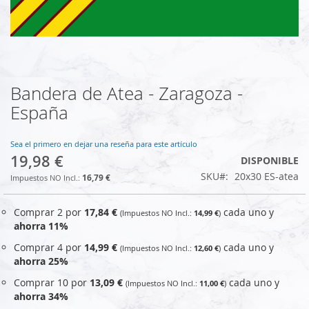
Bandera de Atea - Zaragoza -
Saltar
al
España
comienzo
de
la
Sea el primero en dejar una reseña para este artículo
19,98 €
galería
DISPONIBLE
de
SKU
20x30 ES-atea
16,79 €
imágenes
Comprar 2 por
17,84 €
cada uno y
14,99 €
ahorra
11
%
Comprar 4 por
14,99 €
cada uno y
12,60 €
ahorra
25
%
Comprar 10 por
13,09 €
cada uno y
11,00 €
ahorra
34
%