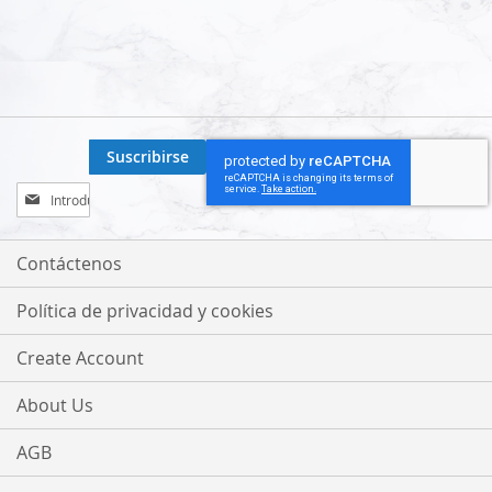
Suscribirse
Inscríbase
a
nuestro
boletín
Contáctenos
de
noticias:
Política de privacidad y cookies
Create Account
About Us
AGB