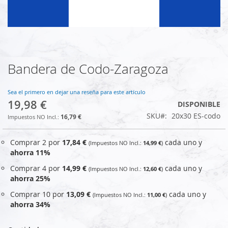
Bandera de Codo-Zaragoza
Saltar
al
comienzo
Sea el primero en dejar una reseña para este artículo
de
19,98 €
DISPONIBLE
la
SKU
20x30 ES-codo
galería
16,79 €
de
imágenes
Comprar 2 por
17,84 €
cada uno y
14,99 €
ahorra
11
%
Comprar 4 por
14,99 €
cada uno y
12,60 €
ahorra
25
%
Comprar 10 por
13,09 €
cada uno y
11,00 €
ahorra
34
%