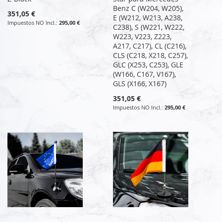
Benz C (W204, W205),
351,05 €
E (W212, W213, A238,
295,00 €
C238), S (W221, W222,
W223, V223, Z223,
A217, C217), CL (C216),
CLS (C218, X218, C257),
GLC (X253, C253), GLE
(W166, C167, V167),
GLS (X166, X167)
351,05 €
295,00 €