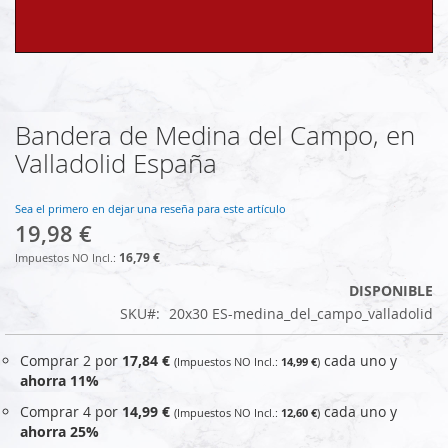
Bandera de Medina del Campo, en
Saltar
al
Valladolid España
comienzo
de
la
Sea el primero en dejar una reseña para este artículo
19,98 €
galería
de
16,79 €
imágenes
DISPONIBLE
SKU
20x30 ES-medina_del_campo_valladolid
Comprar 2 por
17,84 €
cada uno y
14,99 €
ahorra
11
%
Comprar 4 por
14,99 €
cada uno y
12,60 €
ahorra
25
%