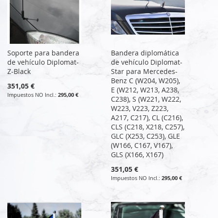
Soporte para bandera
Bandera diplomática
de vehículo Diplomat-
de vehículo Diplomat-
Z-Black
Star para Mercedes-
Benz C (W204, W205),
351,05 €
E (W212, W213, A238,
295,00 €
C238), S (W221, W222,
W223, V223, Z223,
A217, C217), CL (C216),
CLS (C218, X218, C257),
GLC (X253, C253), GLE
(W166, C167, V167),
GLS (X166, X167)
351,05 €
295,00 €