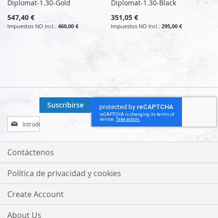
Diplomat-1.30-Gold
Diplomat-1.30-Black
547,40 €
351,05 €
460,00 €
295,00 €
Suscribirse
Inscríbase
a
nuestro
boletín
Contáctenos
de
noticias:
Política de privacidad y cookies
Create Account
About Us