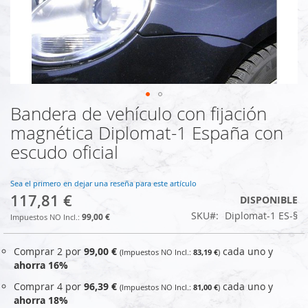
Bandera de vehículo con fijación
Saltar
al
magnética Diplomat-1 España con
comienzo
escudo oficial
de
la
galería
Sea el primero en dejar una reseña para este artículo
de
117,81 €
DISPONIBLE
imágenes
SKU
Diplomat-1 ES-§
99,00 €
Comprar 2 por
99,00 €
cada uno y
83,19 €
ahorra
16
%
Comprar 4 por
96,39 €
cada uno y
81,00 €
ahorra
18
%